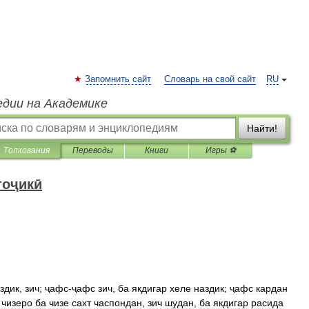
Запомнить сайт
Словарь на свой сайт
RU
едии на Академике
Найти!
Толкования
Переводы
Книги
Игры ⚽
тоҷикӣ
здик
,
зич
;
ҷафс
-
ҷафс
зич
,
ба
якдигар
хеле
наздик
;
ҷафс
кардан
,
чизеро
ба
чизе
сахт
часпондан
,
зич
шудан
,
ба
якдигар
расида