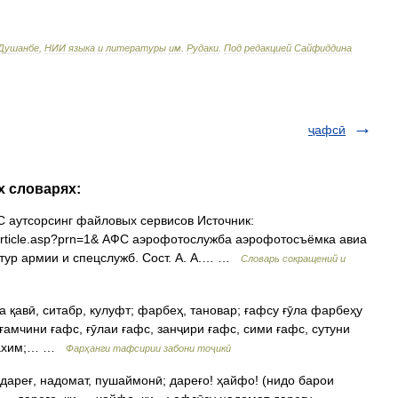
Душанбе
,
НИИ
языка
и
литературы
им
.
Рудаки
.
Под
редакцией
Сайфиддина
ҷафсӣ
х словарях:
аутсорсинг файловых сервисов Источник:
60 article.asp?prn=1& АФС аэрофотослужба аэрофотосъёмка авиа
тур армии и спецслужб. Сост. А. А.… …
Словарь сокращений и
рғамчини ғафс, ғӯлаи ғафс, занҷири ғафс, сими ғафс, сутуни
, захим;… …
Фарҳанги тафсирии забони тоҷикӣ