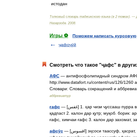
истодан
Толковый
словарь
таджикского
языка
(
в
2
томах
). —
Назарзода
.
2008
.
Игры ⚽
Поможем написать курсовую
ҷафоҷӯй
Смотреть что такое "ҷафс" в други
АФС
— антифосфолипидный синдром АФС 
http://www.datafort.ru/content/rus/126/12
Словари: Словарь сокращений и аббревиа
аббревиатур
ғафс
— [غفس] 1. ҳар чизи ҷуссааш пурра ва қавӣ, ситабр, кулуфт; фарбеҳ, тановар; ғафсу ғӯла фарбеҳу
қадпаст 2. калон дар қутр; муқоб. борик: а
ғафс, химчаи ғафс 3. калон дар захомат
афсӯс
— [افسوس] эҳсоси таассуф, ҳасрат, дареғ, надомат, пушаймонӣ; дареғо! ҳайфо! (нидо барои