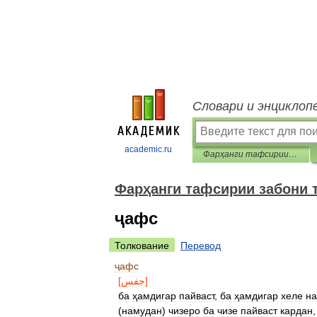
Словари и энциклоп
academic.ru
Фарҳанги тафсирии забони тоҷикӣ
Фарҳанги тафсирии забони 
ҷафс
Толкование
Перевод
ҷафс
[
جفس
]
ба
ҳамдигар
пайваст
,
ба
ҳамдигар
хеле
на
(
намудан
)
чизеро
ба
чизе
пайваст
кардан