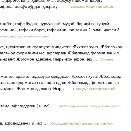
… дареғо, ки…, ҳайфо, ки…; афсӯсу надомат дареғу
ссифона; афсӯс хӯрдан ҳасрату… …
Фарҳанги тафсирии забони
фсии нон, ғафсии барф, ғафсии қишри замин 2. зичӣ, ҷафсӣ 3.
ҳанги тафсирии забони тоҷикӣ
æ, цæугæ кæнæ æдзæугæ мивдисæг. Æххæст хуыз. Æбæлвырд
æлвырд формæ æн ыл: афсæрæн Æбæлвырд формæ æн ыл
ындзæг: Æргомон здæхæн. Нырыккон афон. æз …
Словарь
æтæг, аразгæ, æдзæугæ мивдисæг. Æххæст хуыз. Æбæлвырд
æлвырд формæ æн ыл: афсæдæн Æбæлвырд формæ æн ыл
ындзæг: Æргомон здæхæн. Ныры …
Словарь словообразований и
æстаид, афсæддзæн ( и, ис) …
Орфографический словарь осетинского
ид, афсæрдзæн ( и, ис) …
Орфографический словарь осетинского