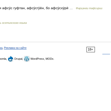
اف] дар ҳолати афсӯс гуфтан, афсӯсгӯён, бо афсӯсхӯрӣ …
Фарҳанги тафсирии
ь осетинского языка
ка
,
Реклама на сайте
18+
omla,
Drupal,
WordPress, MODx.