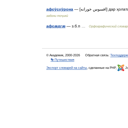
афсӯсхӯрона
— [سوس خورانه
забони тоҷикӣ
афсæдгæ
— з.б.п …
Орфографический словар
© Академик, 2000-2026
Обратная связь:
Техподдерж
👣 Путешествия
Экспорт словарей на сайты
, сделанные на PHP,
Jo