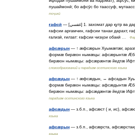
ифодаи пушаймонӣ ва надомат); афсӯс, ки
пушаймонӣ; бо афсӯс бо таассуф, мутаа
тоҷикӣ
ғафсӣ
— [غفسي] 1. захомат дар қутр ва дар қабат; ғафс будан, пурҷуссагӣ; муқоб. борикӣ ва тунукӣ:
ғафсии арғамчин, ғафсии танаи дарахт, ға
ғализӣ, ғилзат: ғафсии чизҳои обакӣ …
Фар
афсæрын
— ↑ æфсæрын Хуымæтæг, аразг
формæ бирæон нымæцы: афсæрынтæ Æб
бирæон нымæцы: афсæрæнтæ йедтæ Ифт
словообразований и парадигм осетинского языка
афсæдын
— ↑ æфсæдын, ↔ афсадын Хуым
формæ бирæон нымæцы: афсæдынтæ Æб
бирæон нымæцы: афсæдæнтæ йедтæ Ифт
парадигм осетинского языка
афсæдын
— з.б.п., афсæст ( и, ис), афс
языка
афсæрын
— з.б.п., афсæрста, афсæрста
языка